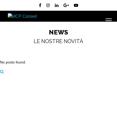
NEWS
LE NOSTRE NOVITÀ
No posts found.